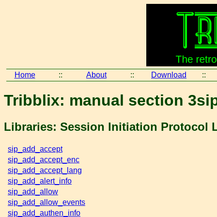
Home
::
About
::
Download
::
Tribblix: manual section 3si
Libraries: Session Initiation Protocol
sip_add_accept
sip_add_accept_enc
sip_add_accept_lang
sip_add_alert_info
sip_add_allow
sip_add_allow_events
sip_add_authen_info