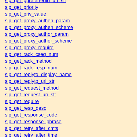
sip_get_ppreferredid_uri_str
sip_get_priority
sip_get_priv_value
sip_get_proxy_authen_param
sip_get_proxy_authen_scheme
sip_get_proxy_author_param
sip_get_proxy_author_scheme
sip_get_proxy_require
sip_get_rack_cseq_num
sip_get_rack_method
sip_get_rack_resp_num
sip_get_replyto_display_name
sip_get_replyto_uri_str
sip_get_request_method
sip_get_request_uri_str
sip_get_require
sip_get_resp_desc
sip_get_response_code
sip_get_response_phrase
sip_get_retry_after_cmts
sip_get_retry_after_time