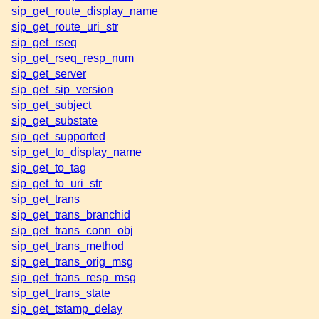
sip_get_route_display_name
sip_get_route_uri_str
sip_get_rseq
sip_get_rseq_resp_num
sip_get_server
sip_get_sip_version
sip_get_subject
sip_get_substate
sip_get_supported
sip_get_to_display_name
sip_get_to_tag
sip_get_to_uri_str
sip_get_trans
sip_get_trans_branchid
sip_get_trans_conn_obj
sip_get_trans_method
sip_get_trans_orig_msg
sip_get_trans_resp_msg
sip_get_trans_state
sip_get_tstamp_delay