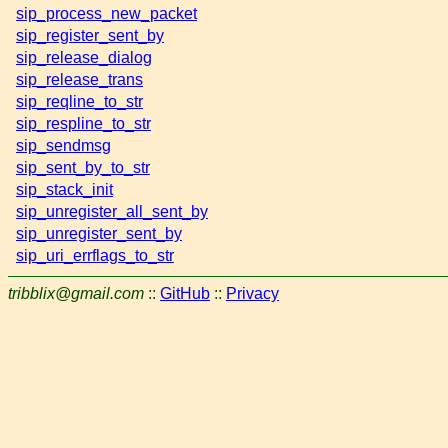
sip_process_new_packet
sip_register_sent_by
sip_release_dialog
sip_release_trans
sip_reqline_to_str
sip_respline_to_str
sip_sendmsg
sip_sent_by_to_str
sip_stack_init
sip_unregister_all_sent_by
sip_unregister_sent_by
sip_uri_errflags_to_str
tribblix@gmail.com
::
GitHub
::
Privacy