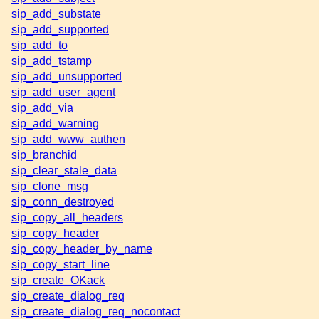
sip_add_substate
sip_add_supported
sip_add_to
sip_add_tstamp
sip_add_unsupported
sip_add_user_agent
sip_add_via
sip_add_warning
sip_add_www_authen
sip_branchid
sip_clear_stale_data
sip_clone_msg
sip_conn_destroyed
sip_copy_all_headers
sip_copy_header
sip_copy_header_by_name
sip_copy_start_line
sip_create_OKack
sip_create_dialog_req
sip_create_dialog_req_nocontact