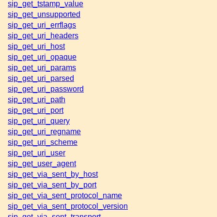
sip_get_tstamp_value
sip_get_unsupported
sip_get_uri_errflags
sip_get_uri_headers
sip_get_uri_host
sip_get_uri_opaque
sip_get_uri_params
sip_get_uri_parsed
sip_get_uri_password
sip_get_uri_path
sip_get_uri_port
sip_get_uri_query
sip_get_uri_regname
sip_get_uri_scheme
sip_get_uri_user
sip_get_user_agent
sip_get_via_sent_by_host
sip_get_via_sent_by_port
sip_get_via_sent_protocol_name
sip_get_via_sent_protocol_version
sip_get_via_sent_transport