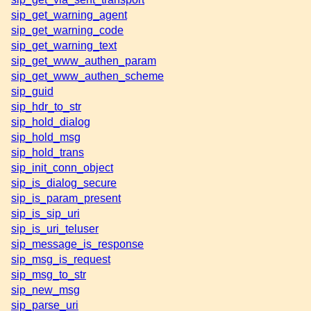
sip_get_warning_agent
sip_get_warning_code
sip_get_warning_text
sip_get_www_authen_param
sip_get_www_authen_scheme
sip_guid
sip_hdr_to_str
sip_hold_dialog
sip_hold_msg
sip_hold_trans
sip_init_conn_object
sip_is_dialog_secure
sip_is_param_present
sip_is_sip_uri
sip_is_uri_teluser
sip_message_is_response
sip_msg_is_request
sip_msg_to_str
sip_new_msg
sip_parse_uri